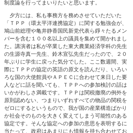
制度論を行ってまいりたいと思います。
夕方には、私も事務方を務めさせていただいた
「ＴＰＰ（環太平洋連携協定）に関する勉強会が、
鳩山前総理や亀井静香国民新党代表ら錚々たるメン
バーを含む１００名以上の議員を集めて開かれまし
た。講演者は私が卒業した東大農業経済学科の先生
の生源寺真一先生、鈴木宣弘先生だったので、２０
年ぶりに学生に戻った気分でした。ここ数週間、実
際にＴＰＰの協定の英語の原文を読んだり、いろい
ろな国の大使館員やＡＰＥＣに合わせて来日した要
人などに話を聞いても、ＴＰＰへの参加検討の話は
いかがわしさ満載です。ＴＰＰは関税撤廃の例外を
原則認めない、つまりいずれすべての物品の関税を
ゼロにするというもので、我が国の産業構造ばかり
か社会そのものを大きく変えてしまう可能性のある
協定です。そんな協定への参加の意思を表明するに
当たって、政府はあまりにも情報を持ち合わせてお