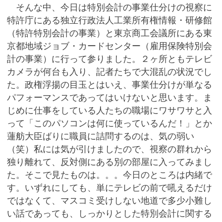
そんな中、今日は特別会計の事業仕分けの視察に
特許庁にある独立行政法人工業所有権情報・研修館
（特許特別会計の事業）と東京商工会議所にある東
京都地域ジョブ・カードセンター（雇用保険特別会
計の事業）に行って参りました。２ヶ所ともテレビ
カメラが何台も入り、記者たちで大混乱の状況でし
た。政権浮揚の目玉とはいえ、事業仕分けが単なる
パフォーマンスであってはいけないと思います。ま
じめに仕事をしている人たちの職場にワサワサと入
って「このパソコンは何に使っているんだ！」とか
蓮舫大臣ばりに職員に詰問するのは、気の弱い
（笑）私には気が引けましたので、視察の群れから
独り離れて、反対側にある別の部屋に入ってみまし
た。そこで見たものは。。。今日のところは内緒で
す。いずれにしても、単にテレビの前で吼えるだけ
ではなくて、マスコミ受けしない地道で多少小難し
い話であっても、しっかりとした特別会計に関する