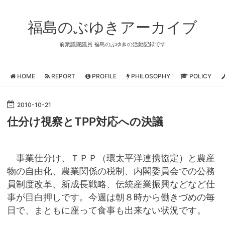
福島のぶゆきアーカイブ
前衆議院議員 福島のぶゆきの活動記録です
HOME
REPORT
PROFILE
PHILOSOPHY
POLICY
2010
-
10
-
21
仕分け視察とTPP対応への決議
事業仕分け、ＴＰＰ（環太平洋連携協定）と農産
物の自由化、農業関係の税制、内閣委員会での公務
員制度改革、新成長戦略、伝統産業振興などなど仕
事が目白押しです。今週は朝８時から働きづめの毎
日で、まともに座って食事も出来ない状況です。